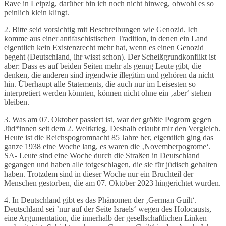
Rave in Leipzig, darüber bin ich noch nicht hinweg, obwohl es so
peinlich klein klingt.
2. Bitte seid vorsichtig mit Beschreibungen wie Genozid. Ich
komme aus einer antifaschistischen Tradition, in denen ein Land
eigentlich kein Existenzrecht mehr hat, wenn es einen Genozid
begeht (Deutschland, ihr wisst schon). Der Scheißgrundkonflikt ist
aber: Dass es auf beiden Seiten mehr als genug Leute gibt, die
denken, die anderen sind irgendwie illegitim und gehören da nicht
hin. Überhaupt alle Statements, die auch nur im Leisesten so
interpretiert werden könnten, können nicht ohne ein ‚aber‘ stehen
bleiben.
3. Was am 07. Oktober passiert ist, war der größte Pogrom gegen
Jüd*innen seit dem 2. Weltkrieg. Deshalb erlaubt mir den Vergleich.
Heute ist die Reichspogromnacht 85 Jahre her, eigentlich ging das
ganze 1938 eine Woche lang, es waren die ‚Novemberpogrome‘.
SA- Leute sind eine Woche durch die Straßen in Deutschland
gegangen und haben alle totgeschlagen, die sie für jüdisch gehalten
haben. Trotzdem sind in dieser Woche nur ein Bruchteil der
Menschen gestorben, die am 07. Oktober 2023 hingerichtet wurden.
4. In Deutschland gibt es das Phänomen der ‚German Guilt‘.
Deutschland sei ’nur auf der Seite Israels‘ wegen des Holocausts,
eine Argumentation, die innerhalb der gesellschaftlichen Linken