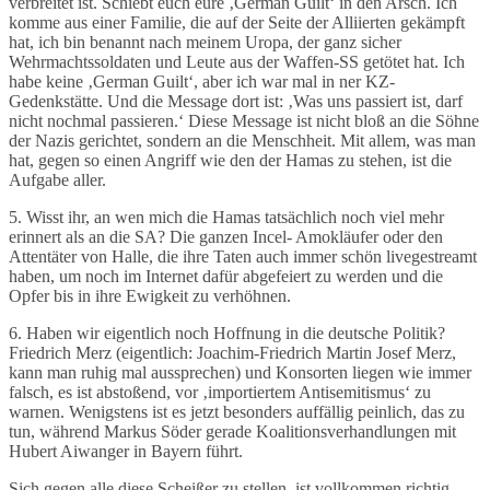
verbreitet ist. Schiebt euch eure ‚German Guilt‘ in den Arsch. Ich
komme aus einer Familie, die auf der Seite der Alliierten gekämpft
hat, ich bin benannt nach meinem Uropa, der ganz sicher
Wehrmachtssoldaten und Leute aus der Waffen-SS getötet hat. Ich
habe keine ‚German Guilt‘, aber ich war mal in ner KZ-
Gedenkstätte. Und die Message dort ist: ‚Was uns passiert ist, darf
nicht nochmal passieren.‘ Diese Message ist nicht bloß an die Söhne
der Nazis gerichtet, sondern an die Menschheit. Mit allem, was man
hat, gegen so einen Angriff wie den der Hamas zu stehen, ist die
Aufgabe aller.
5. Wisst ihr, an wen mich die Hamas tatsächlich noch viel mehr
erinnert als an die SA? Die ganzen Incel- Amokläufer oder den
Attentäter von Halle, die ihre Taten auch immer schön livegestreamt
haben, um noch im Internet dafür abgefeiert zu werden und die
Opfer bis in ihre Ewigkeit zu verhöhnen.
6. Haben wir eigentlich noch Hoffnung in die deutsche Politik?
Friedrich Merz (eigentlich: Joachim-Friedrich Martin Josef Merz,
kann man ruhig mal aussprechen) und Konsorten liegen wie immer
falsch, es ist abstoßend, vor ‚importiertem Antisemitismus‘ zu
warnen. Wenigstens ist es jetzt besonders auffällig peinlich, das zu
tun, während Markus Söder gerade Koalitionsverhandlungen mit
Hubert Aiwanger in Bayern führt.
Sich gegen alle diese Scheißer zu stellen, ist vollkommen richtig.