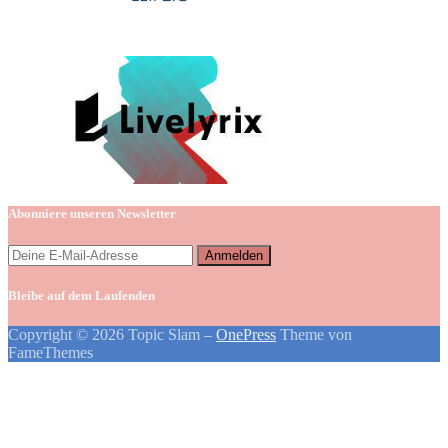
Abonniere unseren Newsletter
Bleibe auf dem Laufenden
Copyright © 2026 Topic Slam
–
OnePress
Theme von
FameThemes