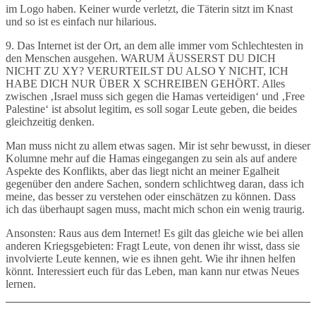
im Logo haben. Keiner wurde verletzt, die Täterin sitzt im Knast
und so ist es einfach nur hilarious.
9. Das Internet ist der Ort, an dem alle immer vom Schlechtesten in
den Menschen ausgehen. WARUM ÄUSSERST DU DICH
NICHT ZU XY? VERURTEILST DU ALSO Y NICHT, ICH
HABE DICH NUR ÜBER X SCHREIBEN GEHÖRT. Alles
zwischen ‚Israel muss sich gegen die Hamas verteidigen‘ und ‚Free
Palestine‘ ist absolut legitim, es soll sogar Leute geben, die beides
gleichzeitig denken.
Man muss nicht zu allem etwas sagen. Mir ist sehr bewusst, in dieser
Kolumne mehr auf die Hamas eingegangen zu sein als auf andere
Aspekte des Konflikts, aber das liegt nicht an meiner Egalheit
gegenüber den andere Sachen, sondern schlichtweg daran, dass ich
meine, das besser zu verstehen oder einschätzen zu können. Dass
ich das überhaupt sagen muss, macht mich schon ein wenig traurig.
Ansonsten: Raus aus dem Internet! Es gilt das gleiche wie bei allen
anderen Kriegsgebieten: Fragt Leute, von denen ihr wisst, dass sie
involvierte Leute kennen, wie es ihnen geht. Wie ihr ihnen helfen
könnt. Interessiert euch für das Leben, man kann nur etwas Neues
lernen.