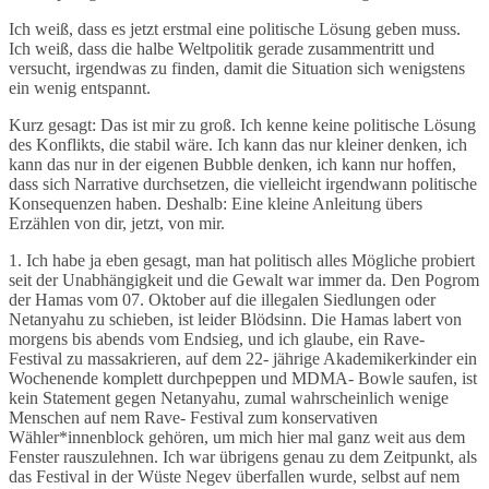
Ich weiß, dass es jetzt erstmal eine politische Lösung geben muss.
Ich weiß, dass die halbe Weltpolitik gerade zusammentritt und
versucht, irgendwas zu finden, damit die Situation sich wenigstens
ein wenig entspannt.
Kurz gesagt: Das ist mir zu groß. Ich kenne keine politische Lösung
des Konflikts, die stabil wäre. Ich kann das nur kleiner denken, ich
kann das nur in der eigenen Bubble denken, ich kann nur hoffen,
dass sich Narrative durchsetzen, die vielleicht irgendwann politische
Konsequenzen haben. Deshalb: Eine kleine Anleitung übers
Erzählen von dir, jetzt, von mir.
1. Ich habe ja eben gesagt, man hat politisch alles Mögliche probiert
seit der Unabhängigkeit und die Gewalt war immer da. Den Pogrom
der Hamas vom 07. Oktober auf die illegalen Siedlungen oder
Netanyahu zu schieben, ist leider Blödsinn. Die Hamas labert von
morgens bis abends vom Endsieg, und ich glaube, ein Rave-
Festival zu massakrieren, auf dem 22- jährige Akademikerkinder ein
Wochenende komplett durchpeppen und MDMA- Bowle saufen, ist
kein Statement gegen Netanyahu, zumal wahrscheinlich wenige
Menschen auf nem Rave- Festival zum konservativen
Wähler*innenblock gehören, um mich hier mal ganz weit aus dem
Fenster rauszulehnen. Ich war übrigens genau zu dem Zeitpunkt, als
das Festival in der Wüste Negev überfallen wurde, selbst auf nem