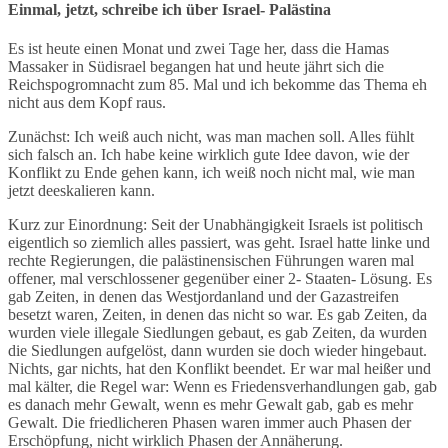
Einmal, jetzt, schreibe ich über Israel- Palästina
Es ist heute einen Monat und zwei Tage her, dass die Hamas
Massaker in Südisrael begangen hat und heute jährt sich die
Reichspogromnacht zum 85. Mal und ich bekomme das Thema eh
nicht aus dem Kopf raus.
Zunächst: Ich weiß auch nicht, was man machen soll. Alles fühlt
sich falsch an. Ich habe keine wirklich gute Idee davon, wie der
Konflikt zu Ende gehen kann, ich weiß noch nicht mal, wie man
jetzt deeskalieren kann.
Kurz zur Einordnung: Seit der Unabhängigkeit Israels ist politisch
eigentlich so ziemlich alles passiert, was geht. Israel hatte linke und
rechte Regierungen, die palästinensischen Führungen waren mal
offener, mal verschlossener gegenüber einer 2- Staaten- Lösung. Es
gab Zeiten, in denen das Westjordanland und der Gazastreifen
besetzt waren, Zeiten, in denen das nicht so war. Es gab Zeiten, da
wurden viele illegale Siedlungen gebaut, es gab Zeiten, da wurden
die Siedlungen aufgelöst, dann wurden sie doch wieder hingebaut.
Nichts, gar nichts, hat den Konflikt beendet. Er war mal heißer und
mal kälter, die Regel war: Wenn es Friedensverhandlungen gab, gab
es danach mehr Gewalt, wenn es mehr Gewalt gab, gab es mehr
Gewalt. Die friedlicheren Phasen waren immer auch Phasen der
Erschöpfung, nicht wirklich Phasen der Annäherung.