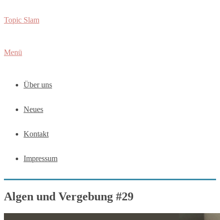
Zum
Topic Slam
Inhalt
springen
Menü
Über uns
Neues
Kontakt
Impressum
Algen und Vergebung #29