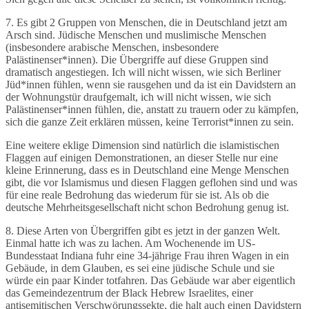
7. Es gibt 2 Gruppen von Menschen, die in Deutschland jetzt am
Arsch sind. Jüdische Menschen und muslimische Menschen
(insbesondere arabische Menschen, insbesondere
Palästinenser*innen). Die Übergriffe auf diese Gruppen sind
dramatisch angestiegen. Ich will nicht wissen, wie sich Berliner
Jüd*innen fühlen, wenn sie rausgehen und da ist ein Davidstern an
der Wohnungstür draufgemalt, ich will nicht wissen, wie sich
Palästinenser*innen fühlen, die, anstatt zu trauern oder zu kämpfen,
sich die ganze Zeit erklären müssen, keine Terrorist*innen zu sein.
Eine weitere eklige Dimension sind natürlich die islamistischen
Flaggen auf einigen Demonstrationen, an dieser Stelle nur eine
kleine Erinnerung, dass es in Deutschland eine Menge Menschen
gibt, die vor Islamismus und diesen Flaggen geflohen sind und was
für eine reale Bedrohung das wiederum für sie ist. Als ob die
deutsche Mehrheitsgesellschaft nicht schon Bedrohung genug ist.
8. Diese Arten von Übergriffen gibt es jetzt in der ganzen Welt.
Einmal hatte ich was zu lachen. Am Wochenende im US-
Bundesstaat Indiana fuhr eine 34-jährige Frau ihren Wagen in ein
Gebäude, in dem Glauben, es sei eine jüdische Schule und sie
würde ein paar Kinder totfahren. Das Gebäude war aber eigentlich
das Gemeindezentrum der Black Hebrew Israelites, einer
antisemitischen Verschwörungssekte, die halt auch einen Davidstern