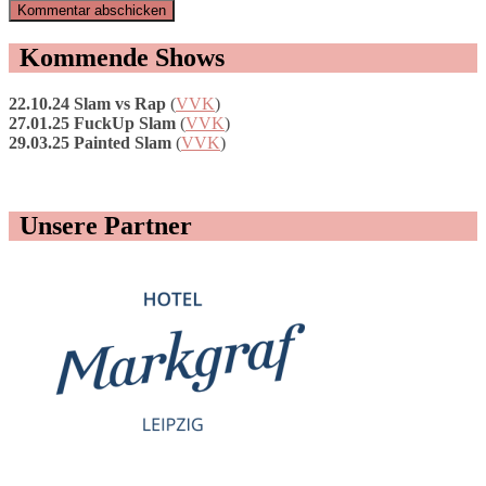
Kommende Shows
22.10.24 Slam vs Rap
(
VVK
)
27.01.25 FuckUp Slam
(
VVK
)
29.03.25 Painted Slam
(
VVK
)
Unsere Partner