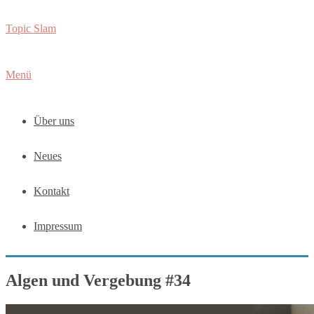
Zum
Topic Slam
Inhalt
springen
Menü
Über uns
Neues
Kontakt
Impressum
Algen und Vergebung #34