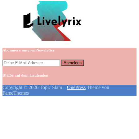
Abonniere unseren Newsletter
Bleibe auf dem Laufenden
Copyright © 2026 Topic Slam
–
OnePress
Theme von
FameThemes