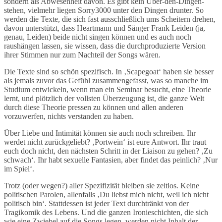
sondern als Abwesenheit davon. Es gibt kein Über-den-Dingen-
stehen, vielmehr liegen Sorry3000 unter den Dingen drunter. So
werden die Texte, die sich fast ausschließlich ums Scheitern drehen,
davon unterstützt, dass Heartmann und Sänger Frank Leiden (ja,
genau, Leiden) beide nicht singen können und es auch noch
raushängen lassen, sie wissen, dass die durchproduzierte Version
ihrer Stimmen nur zum Nachteil der Songs wären.
Die Texte sind so schön spezifisch. In ‚Scapegoat‘ haben sie besser
als jemals zuvor das Gefühl zusammengefasst, was so manche im
Studium entwickeln, wenn man ein Seminar besucht, eine Theorie
lernt, und plötzlich der vollsten Überzeugung ist, die ganze Welt
durch diese Theorie pressen zu können und allen anderen
vorzuwerfen, nichts verstanden zu haben.
Über Liebe und Intimität können sie auch noch schreiben. Ihr
werdet nicht zurückgeliebt? ‚Portwein‘ ist eure Antwort. Ihr traut
euch doch nicht, den nächsten Schritt in der Liaison zu gehen? ‚Zu
schwach‘. Ihr habt sexuelle Fantasien, aber findet das peinlich? ‚Nur
im Spiel‘.
Trotz (oder wegen?) aller Spezifizität bleiben sie zeitlos. Keine
politischen Parolen, allenfalls ‚Du liebst mich nicht, weil ich nicht
politisch bin‘. Stattdessen ist jeder Text durchtränkt von der
Tragikomik des Lebens. Und die ganzen Ironieschichten, die sich
wie eine Zwiebel auf die Songs legen, werden nicht Inhalt der