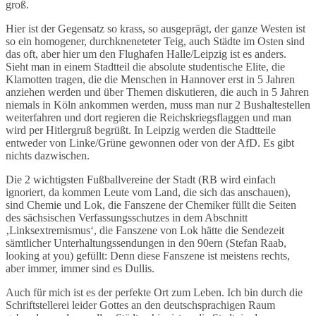
groß.
Hier ist der Gegensatz so krass, so ausgeprägt, der ganze Westen ist
so ein homogener, durchkneneteter Teig, auch Städte im Osten sind
das oft, aber hier um den Flughafen Halle/Leipzig ist es anders.
Sieht man in einem Stadtteil die absolute studentische Elite, die
Klamotten tragen, die die Menschen in Hannover erst in 5 Jahren
anziehen werden und über Themen diskutieren, die auch in 5 Jahren
niemals in Köln ankommen werden, muss man nur 2 Bushaltestellen
weiterfahren und dort regieren die Reichskriegsflaggen und man
wird per Hitlergruß begrüßt. In Leipzig werden die Stadtteile
entweder von Linke/Grüne gewonnen oder von der AfD. Es gibt
nichts dazwischen.
Die 2 wichtigsten Fußballvereine der Stadt (RB wird einfach
ignoriert, da kommen Leute vom Land, die sich das anschauen),
sind Chemie und Lok, die Fanszene der Chemiker füllt die Seiten
des sächsischen Verfassungsschutzes in dem Abschnitt
‚Linksextremismus‘, die Fanszene von Lok hätte die Sendezeit
sämtlicher Unterhaltungssendungen in den 90ern (Stefan Raab,
looking at you) gefüllt: Denn diese Fanszene ist meistens rechts,
aber immer, immer sind es Dullis.
Auch für mich ist es der perfekte Ort zum Leben. Ich bin durch die
Schriftstellerei leider Gottes an den deutschsprachigen Raum