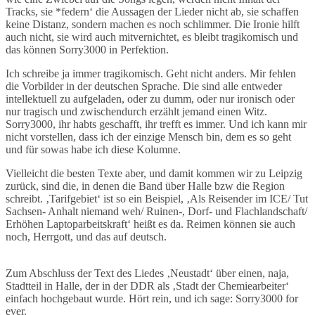
Tracks, sie *federn‘ die Aussagen der Lieder nicht ab, sie schaffen
keine Distanz, sondern machen es noch schlimmer. Die Ironie hilft
auch nicht, sie wird auch mitvernichtet, es bleibt tragikomisch und
das können Sorry3000 in Perfektion.
Ich schreibe ja immer tragikomisch. Geht nicht anders. Mir fehlen
die Vorbilder in der deutschen Sprache. Die sind alle entweder
intellektuell zu aufgeladen, oder zu dumm, oder nur ironisch oder
nur tragisch und zwischendurch erzählt jemand einen Witz.
Sorry3000, ihr habts geschafft, ihr trefft es immer. Und ich kann mir
nicht vorstellen, dass ich der einzige Mensch bin, dem es so geht
und für sowas habe ich diese Kolumne.
Vielleicht die besten Texte aber, und damit kommen wir zu Leipzig
zurück, sind die, in denen die Band über Halle bzw die Region
schreibt. ‚Tarifgebiet‘ ist so ein Beispiel, ‚Als Reisender im ICE/ Tut
Sachsen- Anhalt niemand weh/ Ruinen-, Dorf- und Flachlandschaft/
Erhöhen Laptoparbeitskraft‘ heißt es da. Reimen können sie auch
noch, Herrgott, und das auf deutsch.
Zum Abschluss der Text des Liedes ‚Neustadt‘ über einen, naja,
Stadtteil in Halle, der in der DDR als ‚Stadt der Chemiearbeiter‘
einfach hochgebaut wurde. Hört rein, und ich sage: Sorry3000 for
ever.