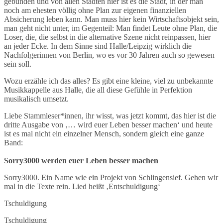
gebunden und von allen Städten hier ist es die Stadt, in der man
noch am ehesten völlig ohne Plan zur eigenen finanziellen
Absicherung leben kann. Man muss hier kein Wirtschaftsobjekt sein,
man geht nicht unter, im Gegenteil: Man findet Leute ohne Plan, die
Loser, die, die selbst in die alternative Szene nicht reinpassen, hier
an jeder Ecke. In dem Sinne sind Halle/Leipzig wirklich die
Nachfolgerinnen von Berlin, wo es vor 30 Jahren auch so gewesen
sein soll.
Wozu erzähle ich das alles? Es gibt eine kleine, viel zu unbekannte
Musikkappelle aus Halle, die all diese Gefühle in Perfektion
musikalisch umsetzt.
Liebe Stammleser*innen, ihr wisst, was jetzt kommt, das hier ist die
dritte Ausgabe von ‚… wird euer Leben besser machen‘ und heute
ist es mal nicht ein einzelner Mensch, sondern gleich eine ganze
Band:
Sorry3000 werden euer Leben besser machen
Sorry3000. Ein Name wie ein Projekt von Schlingensief. Gehen wir
mal in die Texte rein. Lied heißt ‚Entschuldigung‘
Tschuldigung
Tschuldigung