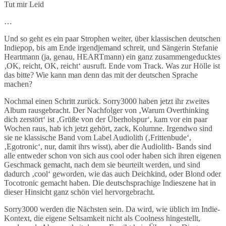
Tut mir Leid
…
Und so geht es ein paar Strophen weiter, über klassischen deutschen
Indiepop, bis am Ende irgendjemand schreit, und Sängerin Stefanie
Heartmann (ja, genau, HEARTmann) ein ganz zusammengeducktes
‚OK, reicht, OK, reicht‘ ausruft. Ende vom Track. Was zur Hölle ist
das bitte? Wie kann man denn das mit der deutschen Sprache
machen?
Nochmal einen Schritt zurück. Sorry3000 haben jetzt ihr zweites
Album rausgebracht. Der Nachfolger von ‚Warum Overthinking
dich zerstört‘ ist ‚Grüße von der Überholspur‘, kam vor ein paar
Wochen raus, hab ich jetzt gehört, zack, Kolumne. Irgendwo sind
sie ne klassische Band vom Label Audiolith (‚Frittenbude‘,
‚Egotronic‘, nur, damit ihrs wisst), aber die Audiolith- Bands sind
alle entweder schon von sich aus cool oder haben sich ihren eigenen
Geschmack gemacht, nach dem sie beurteilt werden, und sind
dadurch ‚cool‘ geworden, wie das auch Deichkind, oder Blond oder
Tocotronic gemacht haben. Die deutschsprachige Indieszene hat in
dieser Hinsicht ganz schön viel hervorgebracht.
Sorry3000 werden die Nächsten sein. Da wird, wie üblich im Indie-
Kontext, die eigene Seltsamkeit nicht als Coolness hingestellt,