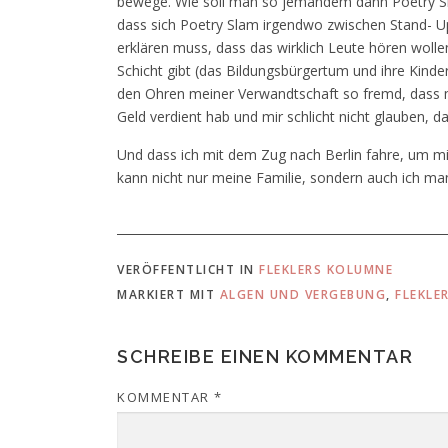
bewege. Wie soll man so jemandem dann Poetry Slam
dass sich Poetry Slam irgendwo zwischen Stand- 
erklären muss, dass das wirklich Leute hören wolle
Schicht gibt (das Bildungsbürgertum und ihre Kinder
den Ohren meiner Verwandtschaft so fremd, dass m
Geld verdient hab und mir schlicht nicht glauben, d
Und dass ich mit dem Zug nach Berlin fahre, um mi
kann nicht nur meine Familie, sondern auch ich ma
VERÖFFENTLICHT IN
FLEKLERS KOLUMNE
MARKIERT MIT
ALGEN UND VERGEBUNG
,
FLEKLE
SCHREIBE EINEN KOMMENTAR
KOMMENTAR
*