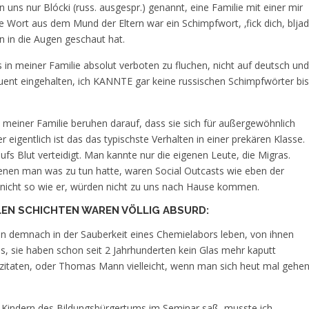
uns nur Blócki (russ. ausgespr.) genannt, eine Familie mit einer mir
e Wort aus dem Mund der Eltern war ein Schimpfwort, ‚fick dich, bljad‘
n in die Augen geschaut hat.
in meiner Familie absolut verboten zu fluchen, nicht auf deutsch und
uent eingehalten, ich KANNTE gar keine russischen Schimpfwörter bis
meiner Familie beruhen darauf, dass sie sich für außergewöhnlich
ber eigentlich ist das das typischste Verhalten in einer prekären Klasse.
 aufs Blut verteidigt. Man kannte nur die eigenen Leute, die Migras.
enen man was zu tun hatte, waren Social Outcasts wie eben der
 nicht so wie er, würden nicht zu uns nach Hause kommen.
EN SCHICHTEN WAREN VÖLLIG ABSURD:
en demnach in der Sauberkeit eines Chemielabors leben, von ihnen
s, sie haben schon seit 2 Jahrhunderten kein Glas mehr kaputt
ezitaten, oder Thomas Mann vielleicht, wenn man sich heut mal gehe
en Kindern des Bildungsbürgertums im Seminar saß, musste ich