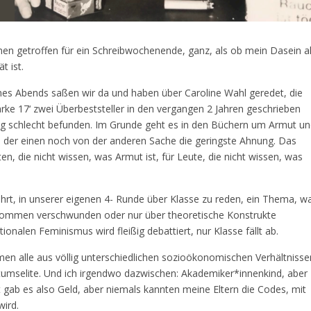
en getroffen für ein Schreibwochenende, ganz, als ob mein Dasein a
t ist.
 Eines Abends saßen wir da und haben über Caroline Wahl geredet, die
ke 17‘ zwei Überbeststeller in den vergangen 2 Jahren geschrieben
htig schlecht befunden. Im Grunde geht es in den Büchern um Armut u
n der einen noch von der anderen Sache die geringste Ahnung. Das
, die nicht wissen, was Armut ist, für Leute, die nicht wissen, was
rt, in unserer eigenen 4- Runde über Klasse zu reden, ein Thema, w
llkommen verschwunden oder nur über theoretische Konstrukte
tionalen Feminismus wird fleißig debattiert, nur Klasse fällt ab.
n alle aus völlig unterschiedlichen sozioökonomischen Verhältnisse
rtumselite. Und ich irgendwo dazwischen: Akademiker*innenkind, aber
t gab es also Geld, aber niemals kannten meine Eltern die Codes, mit
ird.