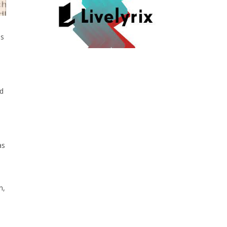
ls
nd
as
n,