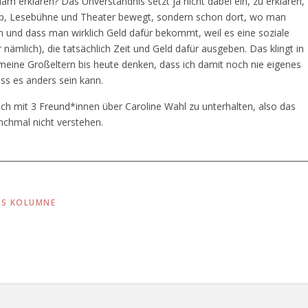
 erklären? Das Unverständnis setzt ja nicht dabei ein, zu erklären,
Up, Lesebühne und Theater bewegt, sondern schon dort, wo man
n und dass man wirklich Geld dafür bekommt, weil es eine soziale
 nämlich), die tatsächlich Zeit und Geld dafür ausgeben. Das klingt in
eine Großeltern bis heute denken, dass ich damit noch nie eigenes
ass es anders sein kann.
ch mit 3 Freund*innen über Caroline Wahl zu unterhalten, also das
nchmal nicht verstehen.
RS KOLUMNE