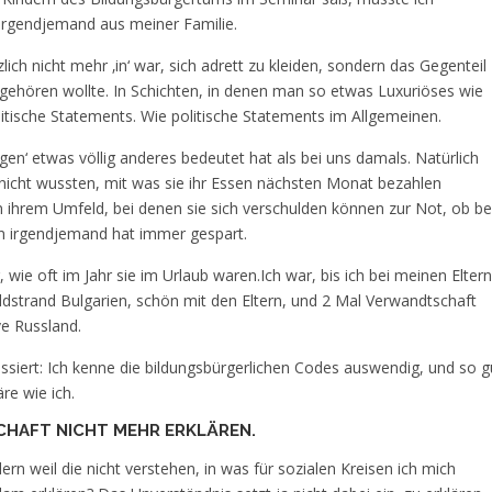
ls irgendjemand aus meiner Familie.
lich nicht mehr ‚in‘ war, sich adrett zu kleiden, sondern das Gegenteil
gehören wollte. In Schichten, in denen man so etwas Luxuriöses wie
itische Statements. Wie politische Statements im Allgemeinen.
gen‘ etwas völlig anderes bedeutet hat als bei uns damals. Natürlich
nicht wussten, mit was sie ihr Essen nächsten Monat bezahlen
in ihrem Umfeld, bei denen sie sich verschulden können zur Not, ob be
nn irgendjemand hat immer gespart.
wie oft im Jahr sie im Urlaub waren.Ich war, bis ich bei meinen Eltern
ldstrand Bulgarien, schön mit den Eltern, und 2 Mal Verwandtschaft
e Russland.
assiert: Ich kenne die bildungsbürgerlichen Codes auswendig, und so g
e wie ich.
CHAFT NICHT MEHR ERKLÄREN.
n weil die nicht verstehen, in was für sozialen Kreisen ich mich