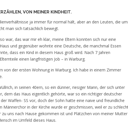
RZÄHLEN, VON MEINER KINDHEIT.
ienverhältnisse ja immer für normal hält, aber an den Leuten, die um
cht man sich tatsächlich bewegt.
o war, das war mir eh klar, meine Eltern konnten sich nur eine
im Haus und gegenüber wohnte eine Deutsche, die manchmal Essen
konnte, dass ein Kind in diesem Haus groß wird. Nach 7 Jahren
ernteile einen langfristigen Job – in Warburg.
ern von der ersten Wohnung in Warburg. Ich habe in einem Zimmer
e.
üllrich, in seinen 40ern, so ein dünner, riesiger Mann, der sich unter
 dem das Haus eigentlich gehörte, war so ein richtiger deutscher
i der Waffen- SS vor, doch der Sohn hatte eine naive und freundliche
em Männerchor in der Kirche wurde er geschmissen, weil er zu schlech
r zu uns nach Hause gekommen ist und Plätzchen von meiner Mutter
 Mensch im Umfeld dieses Haus.