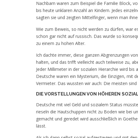
Nachbarn waren zum Beispiel die Familie Block, von 
bis heute unklaren Anzahl an Kindern. Jedes einzeln
sagten sie und zeigten Mittelfinger, wenn man ihne
Wie zum Beweis, so nicht werden zu dürfen, war es 
schon gar nicht auf russisch. Das wurde so konseq
zu einem zu hohen Alter.
Ich dachte immer, diese ganzen Abgrenzungen von 
halten, und das trifft vielleicht auch teilweise zu, a
Jeder Millimeter in der sozialen Hierarchie wird bis
Deutsche waren ein Mysterium, die Einzigen, mit d
Vermieter. Das wussten wir auch: Die meisten sind
DIE VORSTELLUNGEN VON HÖHEREN SOZIAL
Deutsche mit viel Geld und sozialem Status müsst
rieseln die Hautschuppen nicht zu Boden wie bei un
gemacht und geredet wird ausschließlich in Goeth
lässt.
Als ich dann selbst sozial aufgestiegen und mit d