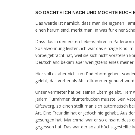
SO DACHTE ICH NACH UND MÖCHTE EUCH E
Das weirde ist nämlich, dass man die eigenen Famil
einen herum sind, merkt man, in was für einer Schi
Dass das in den ersten Lebensjahren in Paderborn s
Sozialwohnung leisten, ich war das einzige Kind 
vorbeigebracht hat, weil sie sich nicht vorstellen 
Deutschland bekam aber wenigstens eines meiner Elt
Hier soll es aber nicht um Paderborn gehen, sond
gelebt, das vorher als Abstellkammer genutzt wurd
Unser Vermieter hat bei seinen Eltern gelebt, Herr W
jedem Türrahmen drunterbücken musste. Sein Vater,
Giftzwerg, so einen stellt man sich automatisch be
Art. Eine Freundin hat er jedoch nie gehabt. Aus d
gesungen hat. Manchmal war er so einsam, dass e
gegessen hat. Das war der sozial höchstgestellte