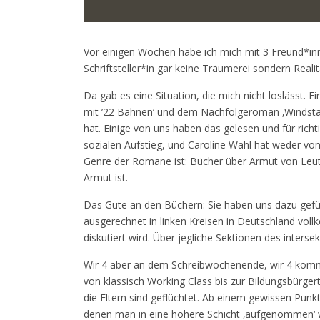
Vor einigen Wochen habe ich mich mit 3 Freund*inn
Schriftsteller*in gar keine Träumerei sondern Realitä
Da gab es eine Situation, die mich nicht loslässt.
mit ’22 Bahnen‘ und dem Nachfolgeroman ‚Windstär
hat. Einige von uns haben das gelesen und für ric
sozialen Aufstieg, und Caroline Wahl hat weder vo
Genre der Romane ist: Bücher über Armut von Leuten
Armut ist.
Das Gute an den Büchern: Sie haben uns dazu gefüh
ausgerechnet in linken Kreisen in Deutschland vo
diskutiert wird. Über jegliche Sektionen des intersek
Wir 4 aber an dem Schreibwochenende, wir 4 komme
von klassisch Working Class bis zur Bildungsbürge
die Eltern sind geflüchtet. Ab einem gewissen Punk
denen man in eine höhere Schicht ‚aufgenommen‘ w