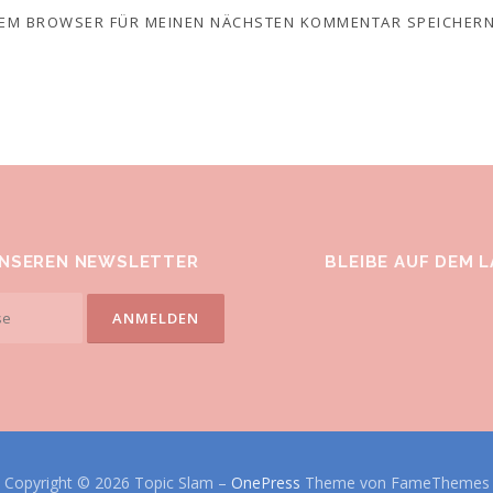
ESEM BROWSER FÜR MEINEN NÄCHSTEN KOMMENTAR SPEICHERN
UNSEREN NEWSLETTER
BLEIBE AUF DEM 
Copyright © 2026 Topic Slam
–
OnePress
Theme von FameThemes