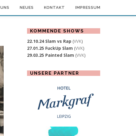
 UNS
NEUES
KONTAKT
IMPRESSUM
KOMMENDE SHOWS
22.10.24 Slam vs Rap
(
VVK
)
27.01.25 FuckUp Slam
(
VVK
)
29.03.25 Painted Slam
(
VVK
)
UNSERE PARTNER