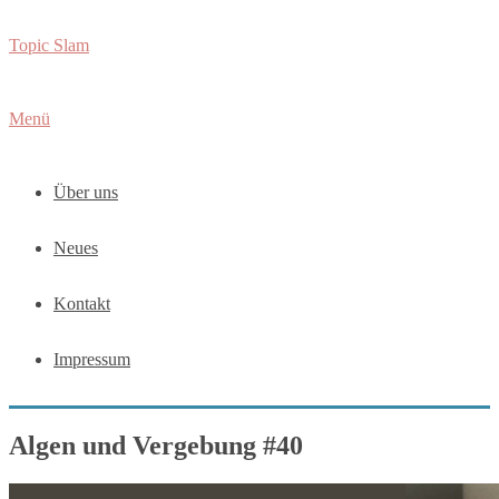
Zum
Topic Slam
Inhalt
springen
Menü
Über uns
Neues
Kontakt
Impressum
Algen und Vergebung #40