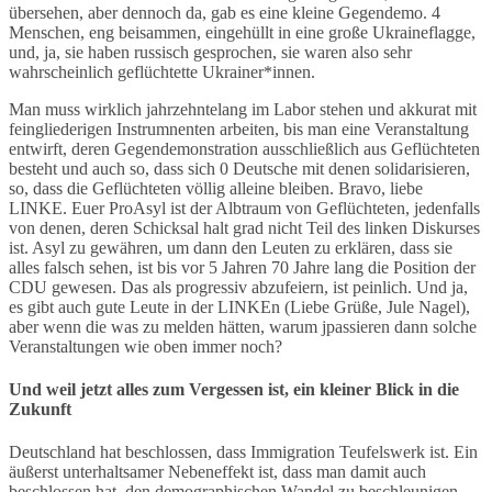
übersehen, aber dennoch da, gab es eine kleine Gegendemo. 4
Menschen, eng beisammen, eingehüllt in eine große Ukraineflagge,
und, ja, sie haben russisch gesprochen, sie waren also sehr
wahrscheinlich geflüchtette Ukrainer*innen.
Man muss wirklich jahrzehntelang im Labor stehen und akkurat mit
feingliederigen Instrumnenten arbeiten, bis man eine Veranstaltung
entwirft, deren Gegendemonstration ausschließlich aus Geflüchteten
besteht und auch so, dass sich 0 Deutsche mit denen solidarisieren,
so, dass die Geflüchteten völlig alleine bleiben. Bravo, liebe
LINKE. Euer ProAsyl ist der Albtraum von Geflüchteten, jedenfalls
von denen, deren Schicksal halt grad nicht Teil des linken Diskurses
ist. Asyl zu gewähren, um dann den Leuten zu erklären, dass sie
alles falsch sehen, ist bis vor 5 Jahren 70 Jahre lang die Position der
CDU gewesen. Das als progressiv abzufeiern, ist peinlich. Und ja,
es gibt auch gute Leute in der LINKEn (Liebe Grüße, Jule Nagel),
aber wenn die was zu melden hätten, warum jpassieren dann solche
Veranstaltungen wie oben immer noch?
Und weil jetzt alles zum Vergessen ist, ein kleiner Blick in die
Zukunft
Deutschland hat beschlossen, dass Immigration Teufelswerk ist. Ein
äußerst unterhaltsamer Nebeneffekt ist, dass man damit auch
beschlossen hat, den demographischen Wandel zu beschleunigen.