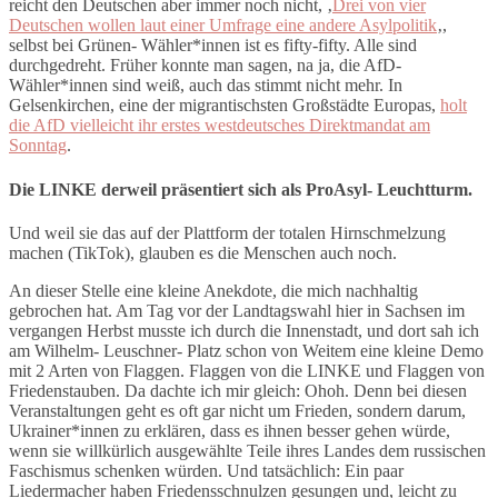
reicht den Deutschen aber immer noch nicht, ‚
Drei von vier
Deutschen wollen laut einer Umfrage eine andere Asylpolitik
‚,
selbst bei Grünen- Wähler*innen ist es fifty-fifty. Alle sind
durchgedreht. Früher konnte man sagen, na ja, die AfD-
Wähler*innen sind weiß, auch das stimmt nicht mehr. In
Gelsenkirchen, eine der migrantischsten Großstädte Europas,
holt
die AfD vielleicht ihr erstes westdeutsches Direktmandat am
Sonntag
.
Die LINKE derweil präsentiert sich als ProAsyl- Leuchtturm.
Und weil sie das auf der Plattform der totalen Hirnschmelzung
machen (TikTok), glauben es die Menschen auch noch.
An dieser Stelle eine kleine Anekdote, die mich nachhaltig
gebrochen hat. Am Tag vor der Landtagswahl hier in Sachsen im
vergangen Herbst musste ich durch die Innenstadt, und dort sah ich
am Wilhelm- Leuschner- Platz schon von Weitem eine kleine Demo
mit 2 Arten von Flaggen. Flaggen von die LINKE und Flaggen von
Friedenstauben. Da dachte ich mir gleich: Ohoh. Denn bei diesen
Veranstaltungen geht es oft gar nicht um Frieden, sondern darum,
Ukrainer*innen zu erklären, dass es ihnen besser gehen würde,
wenn sie willkürlich ausgewählte Teile ihres Landes dem russischen
Faschismus schenken würden. Und tatsächlich: Ein paar
Liedermacher haben Friedensschnulzen gesungen und, leicht zu