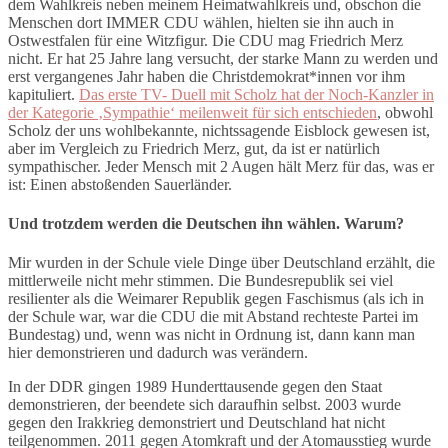
dem Wahlkreis neben meinem Heimatwahlkreis und, obschon die
Menschen dort IMMER CDU wählen, hielten sie ihn auch in
Ostwestfalen für eine Witzfigur. Die CDU mag Friedrich Merz
nicht. Er hat 25 Jahre lang versucht, der starke Mann zu werden und
erst vergangenes Jahr haben die Christdemokrat*innen vor ihm
kapituliert.
Das erste TV- Duell mit Scholz hat der Noch-Kanzler in
der Kategorie ‚Sympathie‘ meilenweit für sich entschieden
, obwohl
Scholz der uns wohlbekannte, nichtssagende Eisblock gewesen ist,
aber im Vergleich zu Friedrich Merz, gut, da ist er natürlich
sympathischer. Jeder Mensch mit 2 Augen hält Merz für das, was er
ist: Einen abstoßenden Sauerländer.
Und trotzdem werden die Deutschen ihn wählen. Warum?
Mir wurden in der Schule viele Dinge über Deutschland erzählt, die
mittlerweile nicht mehr stimmen. Die Bundesrepublik sei viel
resilienter als die Weimarer Republik gegen Faschismus (als ich in
der Schule war, war die CDU die mit Abstand rechteste Partei im
Bundestag) und, wenn was nicht in Ordnung ist, dann kann man
hier demonstrieren und dadurch was verändern.
In der DDR gingen 1989 Hunderttausende gegen den Staat
demonstrieren, der beendete sich daraufhin selbst. 2003 wurde
gegen den Irakkrieg demonstriert und Deutschland hat nicht
teilgenommen. 2011 gegen Atomkraft und der Atomausstieg wurde