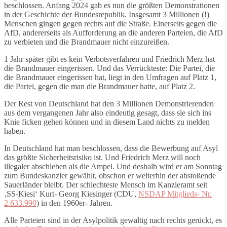
beschlossen. Anfang 2024 gab es nun die größten Demonstrationen
in der Geschichte der Bundesrepublik. Insgesamt 3 Millionen (!)
Menschen gingen gegen rechts auf die Straße. Einerseits gegen die
AfD, andererseits als Aufforderung an die anderen Parteien, die AfD
zu verbieten und die Brandmauer nicht einzureißen.
1 Jahr später gibt es kein Verbotsverfahren und Friedrich Merz hat
die Brandmauer eingerissen. Und das Verrückteste: Die Partei, die
die Brandmauer eingerissen hat, liegt in den Umfragen auf Platz 1,
die Partei, gegen die man die Brandmauer hatte, auf Platz 2.
Der Rest von Deutschland hat den 3 Millionen Demonstrierenden
aus dem vergangenen Jahr also eindeutig gesagt, dass sie sich ins
Knie ficken gehen können und in diesem Land nichts zu melden
haben.
In Deutschland hat man beschlossen, dass die Bewerbung auf Asyl
das größte Sicherheitsrisiko ist. Und Friedrich Merz will noch
illegaler abschieben als die Ampel. Und deshalb wird er am Sonntag
zum Bundeskanzler gewählt, obschon er weiterhin der abstoßende
Sauerländer bleibt. Der schlechteste Mensch im Kanzleramt seit
‚SS-Kiesi‘ Kurt- Georg Kiesinger (CDU,
NSDAP Mitglieds- Nr.
2.633.990
) in den 1960er- Jahren.
Alle Parteien sind in der Asylpolitik gewaltig nach rechts gerückt, es