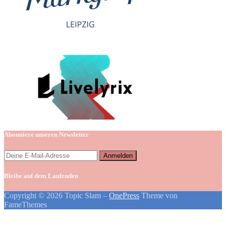
Abonniere unseren Newsletter
Bleibe auf dem Laufenden
Copyright © 2026 Topic Slam
–
OnePress
Theme von
FameThemes