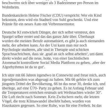
beschweren sich über weniger als 3 Badezimmer pro Person im
Wohnheim.
Bundeskanzlerin Helene Fischer (CDU) verspricht: Wer ein Kind
bekommt, dem wird ein Stadtteil von Suhl geschenkt. Und eine
Prämie für ein neues Auto mit Verbrennermotor.
Deutsche KI entwickelt Dünger, der sich selbst verstreut, den
Spargel selber erntet und das das ganze Jahr über. Überhaupt
wurden die meisten Berufe automatisiert, es gibt ja auch niemanden
mehr, der arbeiten kann. An der Uni kann man nur noch
Psychologie studieren, alle sind in Therapie und schicken
Sprachnachrichten, dass sie ‚grad an sich selbst arbeiten‘, um dann
direkt wieder auf die neue, hotte, von einer faschistischen
Atommacht kontrollierte Social Media Plattform zu gehen, ‚aber der
Algorhythmus ist da so gut‘.
Ich sitze mit 66 Jahren irgendwo in Connewitz und freue mich, auch
irgendjemandem was abgesagt zu haben. Mit 66 gehöre ich zum
jüngsten Drittel der Bevölkerung, 66 ist das neue 30, denke ich, und
überlege, auf eine Ü70- Party zu gehen. Es ist Anfang Februar und
die Temperaturen erreichen erstmals seit Weihnachten wieder 30°.
Die Luft riecht nach Sommer. Kein Zwitschern mehr, die letzten
Vögel, die trotz Klimawandel überlebt haben, wurden von
Hauskatzen gegessen. So eine Ruhe, was für eine Freiheit. Ist das