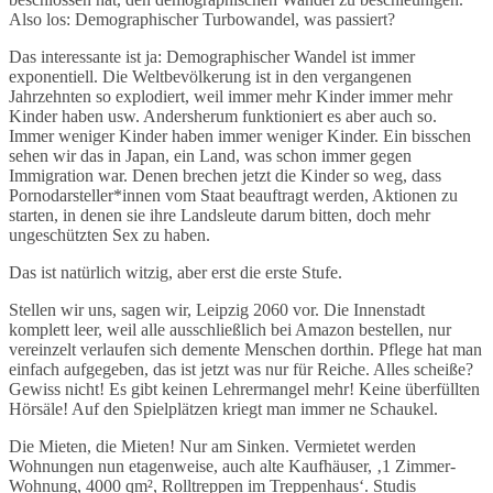
Also los: Demographischer Turbowandel, was passiert?
Das interessante ist ja: Demographischer Wandel ist immer
exponentiell. Die Weltbevölkerung ist in den vergangenen
Jahrzehnten so explodiert, weil immer mehr Kinder immer mehr
Kinder haben usw. Andersherum funktioniert es aber auch so.
Immer weniger Kinder haben immer weniger Kinder. Ein bisschen
sehen wir das in Japan, ein Land, was schon immer gegen
Immigration war. Denen brechen jetzt die Kinder so weg, dass
Pornodarsteller*innen vom Staat beauftragt werden, Aktionen zu
starten, in denen sie ihre Landsleute darum bitten, doch mehr
ungeschützten Sex zu haben.
Das ist natürlich witzig, aber erst die erste Stufe.
Stellen wir uns, sagen wir, Leipzig 2060 vor. Die Innenstadt
komplett leer, weil alle ausschließlich bei Amazon bestellen, nur
vereinzelt verlaufen sich demente Menschen dorthin. Pflege hat man
einfach aufgegeben, das ist jetzt was nur für Reiche. Alles scheiße?
Gewiss nicht! Es gibt keinen Lehrermangel mehr! Keine überfüllten
Hörsäle! Auf den Spielplätzen kriegt man immer ne Schaukel.
Die Mieten, die Mieten! Nur am Sinken. Vermietet werden
Wohnungen nun etagenweise, auch alte Kaufhäuser, ‚1 Zimmer-
Wohnung, 4000 qm², Rolltreppen im Treppenhaus‘. Studis